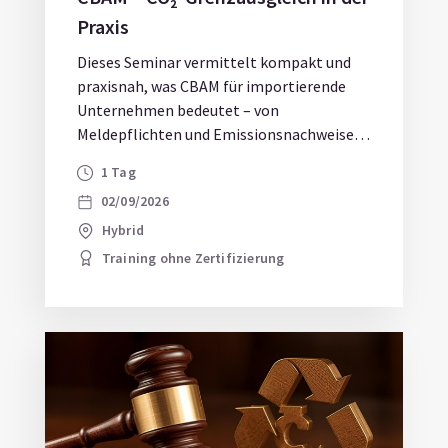
Praxis
Dieses Seminar vermittelt kompakt und
praxisnah, was CBAM für importierende
Unternehmen bedeutet – von
Meldepflichten und Emissionsnachweisen
bis hin zu strategischen Auswirkungen auf
1 Tag
Einkauf, Lieferketten und ESG-
02/09/2026
Management.
Hybrid
Training ohne Zertifizierung