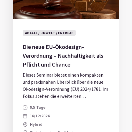
ABFALL / UMWELT / ENERGIE
Die neue EU-Ökodesign-
Verordnung – Nachhaltigkeit als
Pflicht und Chance
Dieses Seminar bietet einen kompakten
und praxisnahen Überblick über die neue
Ökodesign-Verordnung (EU) 2024/1781. Im
Fokus stehen die erweiterten
Nachhaltigkeitsanforderungen für
0,5 Tage
Produkte, der Digitale Produktpass sowie
16/12/2026
die Integration regulatorischer Vorgaben
in betriebliche Prozesse.
Hybrid